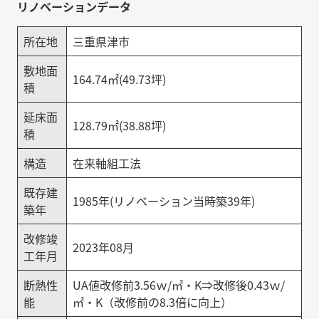
リノベーションデータ
所在地
三重県津市
敷地面
164.74㎡(49.73坪)
積
延床面
128.79㎡(38.88坪)
積
構造
在来軸組工法
既存建
1985年(リノベーション当時築39年)
築年
改修竣
2023年08月
工年月
断熱性
UA値改修前3.56ｗ/㎡・K⇒改修後0.43ｗ/
能
㎡・K（改修前の8.3倍に向上）