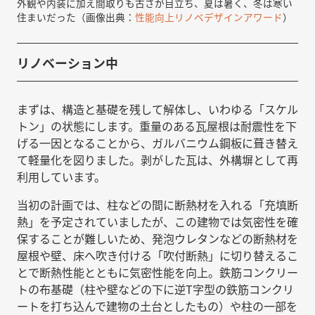
外観や内装に加え間取りも古さが目立ち、夏は暑く、冬は寒い
住まいだった（画像出典：
性能向上リノベデザインアワード
）
リノベーション中
まずは、構造と基礎を残して解体し、いわゆる「スケル
トン」の状態にします。重量のある瓦屋根は耐震性を下
げる一因となることから、ガルバニウム鋼板に葺き替え
て軽量化を図りました。剥がした瓦は、外構塀として再
利用しています。
当初の計画では、柱などの間に断熱材を入れる「充填断
熱」を予定されていましたが、この建物では気密性を確
保することが難しいため、発泡ウレタンなどの断熱材を
屋根や壁、床へ吹き付ける「吹付断熱」に切り替えるこ
とで断熱性能とともに気密性能を向上。鉄筋コンクリー
トの布基礎（柱や壁などの下に逆T字型の鉄筋コンクリ
ートを打ち込んで建物の土台としたもの）や柱の一部を