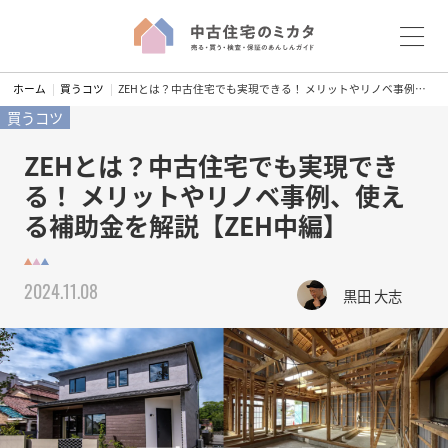
S
ホーム
買うコツ
ZEHとは？中古住宅でも実現できる！ メリットやリノベ事例、使える補助金を解説【ZEH中編】
k
買うコツ
i
p
ZEHとは？中古住宅でも実現でき
t
る！ メリットやリノベ事例、使え
o
る補助金を解説【ZEH中編】
c
o
n
2024.11.08
黒田 大志
t
e
n
t