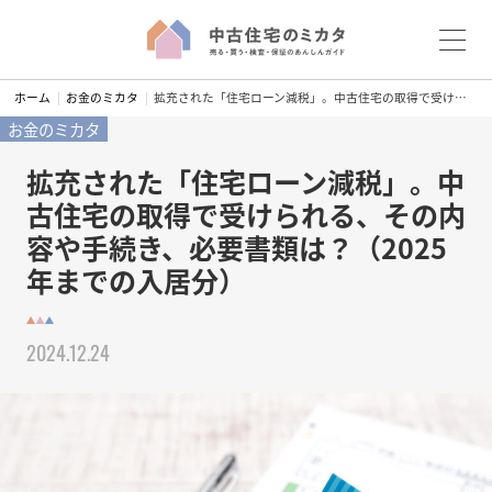
S
ホーム
お金のミカタ
拡充された「住宅ローン減税」。中古住宅の取得で受けられる、その内容や手続き、必要書類は？（2025年までの入居分）
k
お金のミカタ
i
p
拡充された「住宅ローン減税」。中
t
古住宅の取得で受けられる、その内
o
容や手続き、必要書類は？（2025
c
年までの入居分）
o
n
t
2024.12.24
e
n
t