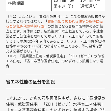
13年間（通
10年間（＝
控除期間
常＋3年間）
通常通り）
（※1）ここにいう「買取再販住宅」は、全ての買取再販物件が
該当するわけではなく、「
買取再販で扱われる住宅の取得に係
る登録免許税の特例措置
」の対象となる買取再販物件のみが該
当します。具体的には、新築後10年以上経過している、宅建事
業者が当該住宅を取得してからリフォーム工事を行って再販売
するまでの期間が2年以内であること、リフォーム工事費が建物
価格の20％又は300万円の小さい方以上である、等の要件を満
たす必要があります。
（※2）「長期優良住宅・低炭素住宅」「ZEH（ゼッチ）水準省
エネ住宅」「省エネ基準適合住宅」のいずれにも該当しない場
合
省エネ性能の区分を創設
これに対し、対象の買取再販住宅が、さらに「長期優良
住宅・低炭素住宅」「ZEH（ゼッチ）水準省エネ住宅」
「省エネ基準適合住宅」のいずれかに該当する場合（法