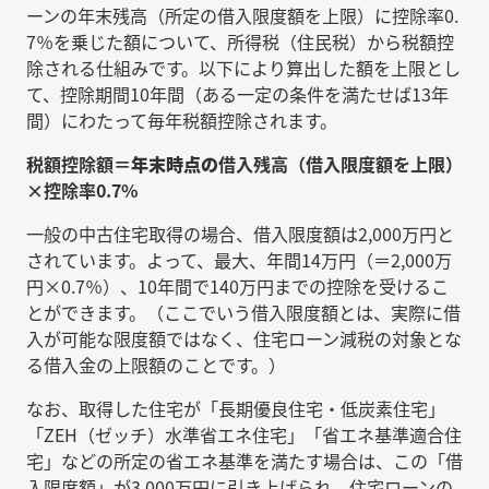
ーンの年末残高（所定の借入限度額を上限）に控除率0.
7％を乗じた額について、所得税（住民税）から税額控
除される仕組みです。以下により算出した額を上限とし
て、控除期間10年間（ある一定の条件を満たせば13年
間）にわたって毎年税額控除されます。
税額控除額＝
年末時点の
借入残高（借入限度額を上限）
×控除率0.7%
一般の中古住宅取得の場合、借入限度額は2,000万円と
されています。よって、最大、年間14万円（＝2,000万
円×0.7％）、10年間で140万円までの控除を受けるこ
とができます。（ここでいう借入限度額とは、実際に借
入が可能な限度額ではなく、住宅ローン減税の対象とな
る借入金の上限額のことです。）
なお、取得した住宅が「長期優良住宅・低炭素住宅」
「ZEH（ゼッチ）水準省エネ住宅」「省エネ基準適合住
宅」などの所定の省エネ基準を満たす場合は、この「借
入限度額」が3,000万円に引き上げられ、住宅ローンの