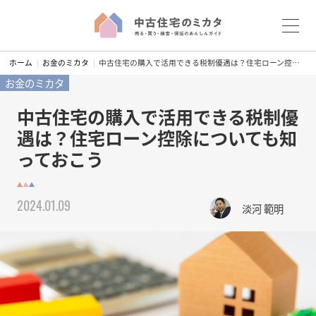
S
ホーム
お金のミカタ
中古住宅の購入で活用できる税制優遇は？住宅ローン控除についても知っておこう
k
お金のミカタ
i
p
中古住宅の購入で活用できる税制優
t
遇は？住宅ローン控除についても知
o
っておこう
c
o
n
2024.01.09
淡河 範明
t
e
n
t