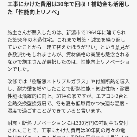
工事にかけた費用は30年で回収！補助金も活用し
た「性能向上リノベ」
施主さんが購入したのは、新潟市で1964年に建てられ
た築58年の木造住宅。これまで増築・減築を繰り返し
ていたことから「建て替えたほうが早い」という意見が
多数派かもしれませんが、資材価格の高騰も懸念される
なかで施主さんが選択したのは、性能向上リノベーショ
ンでした。
改修では「樹脂窓×トリプルガラス」や付加断熱を導入
し、耐力壁を増やしたことで断熱性能・気密性能・耐震
性能は飛躍的に向上。37坪の家ですが、エアコン2台と
全熱交換型換気扇で、冬も夏も低燃費かつ快適な温度・
湿度で過ごすことができていると言います。
耐震・断熱リノベーションには330万円の補助金も交付
されたことで、工事にかけた費用は30年間の月々の電