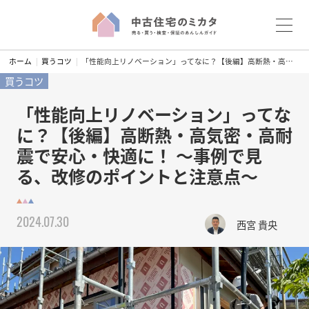
S
ホーム
買うコツ
「性能向上リノベーション」ってなに？【後編】高断熱・高気密・高耐震で安心・快適に！ 〜事例で見る、改修のポイントと注意点〜
k
買うコツ
i
p
「性能向上リノベーション」ってな
t
に？【後編】高断熱・高気密・高耐
o
震で安心・快適に！ 〜事例で見
c
る、改修のポイントと注意点〜
o
n
t
2024.07.30
e
西宮 貴央
n
t