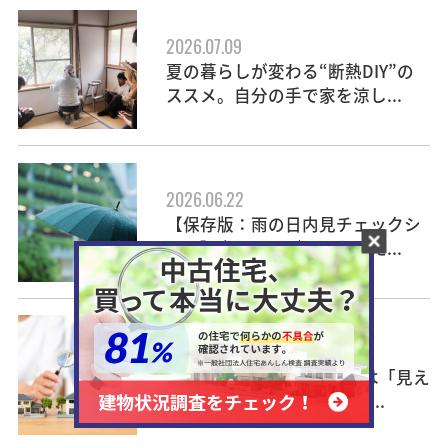
2026.07.09
夏の暮らしが変わる“断熱DIY”の
ススメ。自分の手で家を涼し...
2026.06.22
【保存版：雨の日内見チェックシ
ート】内見の日が雨になった...
2026.05.26
中古住宅購入の1番の不安は「見え
ない不具合や費用」。不安...