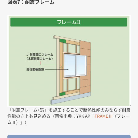
図表7：耐震フレーム
「耐震フレーム+窓」を施工することで断熱性能のみならず耐震
性能の向上も見込める（画像出典：YKK AP「
FRAMEⅡ
（フレー
ムⅡ）」）