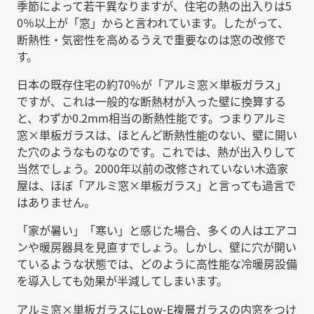
季節によって若干異なりますが、住宅の熱の出入りは5
0％以上が「窓」からと言われています。したがって、
断熱性・気密性を高めるうえで重要なのは窓の改修で
す。
日本の既存住宅の約70%が「アルミ窓×単板ガラス」
ですが、これは一般的な断熱材が入った壁に換算する
と、わずか0.2mm相当の断熱性能です。つまりアルミ
窓×単板ガラスは、ほとんど断熱性能のない、壁に開い
た穴のようなものなのです。これでは、熱が出入りして
当然でしょう。2000年以前の改修されていない木造家
屋は、ほぼ「アルミ窓×単板ガラス」と言っても過言で
はありません。
「家が暑い」「寒い」と感じた場合、多くの人はエアコ
ンや暖房器具を見直すでしょう。しかし、壁に穴が開い
ているような状態では、どのように高性能な冷暖房設備
を導入しても効果が半減してしまいます。
アルミ窓×単板ガラスにLow-E複層ガラスの内窓をつけ