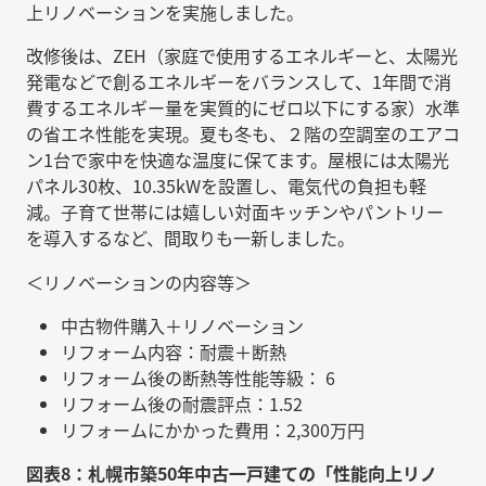
上リノベーションを実施しました。
改修後は、ZEH（家庭で使用するエネルギーと、太陽光
発電などで創るエネルギーをバランスして、1年間で消
費するエネルギー量を実質的にゼロ以下にする家）水準
の省エネ性能を実現。夏も冬も、２階の空調室のエアコ
ン1台で家中を快適な温度に保てます。屋根には太陽光
パネル30枚、10.35kWを設置し、電気代の負担も軽
減。子育て世帯には嬉しい対面キッチンやパントリー
を導入するなど、間取りも一新しました。
＜リノベーションの内容等＞
中古物件購入＋リノベーション
リフォーム内容：耐震＋断熱
リフォーム後の断熱等性能等級： 6
リフォーム後の耐震評点：1.52
リフォームにかかった費用：2,300万円
図表8：札幌市築50年中古一戸建ての「性能向上リノ