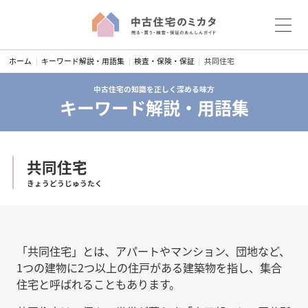
S
ホーム
キーワード解説・用語集
検査・保険・保証
共同住宅
k
i
中古住宅の知識を正しく深める味方
キーワード解説・用語集
p
t
o
c
共同住宅
o
きょうどうじゅうたく
n
t
e
n
「共同住宅」とは、アパートやマンション、団地など、
t
1つの建物に2つ以上の住戸がある建築物を指し、集合
住宅と呼ばれることもあります。