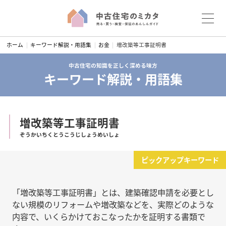
S
ホーム
キーワード解説・用語集
お金
増改築等工事証明書
k
i
中古住宅の知識を正しく深める味方
キーワード解説・用語集
p
t
o
c
増改築等工事証明書
o
ぞうかいちくとうこうじしょうめいしょ
n
t
ピックアップキーワード
e
n
t
「増改築等工事証明書」とは、建築確認申請を必要とし
ない規模のリフォームや増改築などを、実際どのような
内容で、いくらかけておこなったかを証明する書類で