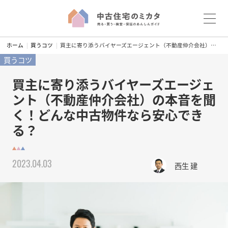
S
ホーム
買うコツ
買主に寄り添うバイヤーズエージェント（不動産仲介会社）の本音を聞く！どんな中古物件なら安心できる？
k
買うコツ
i
p
買主に寄り添うバイヤーズエージェ
t
ント（不動産仲介会社）の本音を聞
o
く！どんな中古物件なら安心でき
c
る？
o
n
t
2023.04.03
e
西生 建
n
t