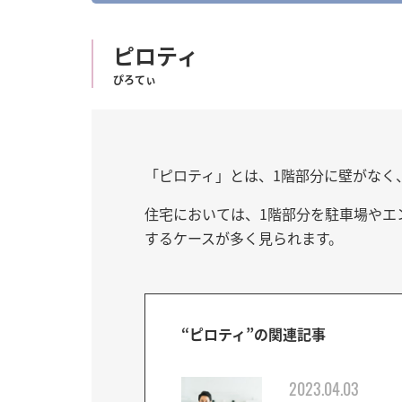
o
n
ピロティ
t
e
ぴろてぃ
n
t
「ピロティ」とは、1階部分に壁がなく
住宅においては、1階部分を駐車場やエ
するケースが多く見られます。
“ピロティ”の関連記事
2023.04.03