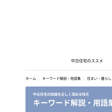
中古住宅のススメ
S
k
ホーム
キーワード解説・用語集
住まい・暮らし
i
p
中古住宅の知識を正しく深める味方
t
キーワード解説・用語
o
c