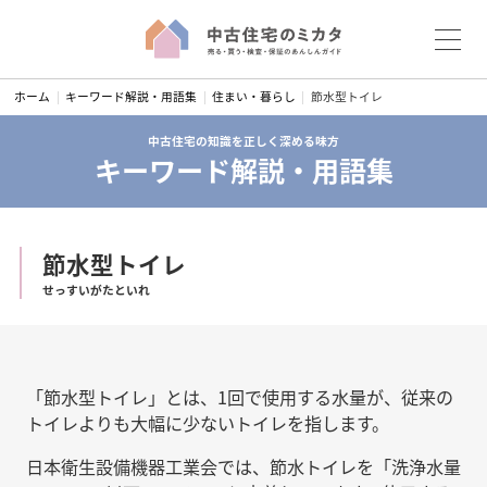
S
ホーム
キーワード解説・用語集
住まい・暮らし
節水型トイレ
k
i
中古住宅の知識を正しく深める味方
キーワード解説・用語集
p
t
o
c
節水型トイレ
o
せっすいがたといれ
n
t
e
n
「節水型トイレ」とは、1回で使用する水量が、従来の
t
トイレよりも大幅に少ないトイレを指します。
日本衛生設備機器工業会では、節水トイレを「洗浄水量