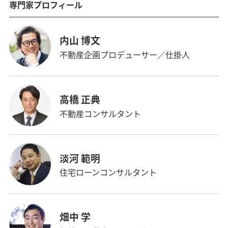
専門家プロフィール
内山 博文
不動産企画プロデューサー／仕掛人
高橋 正典
不動産コンサルタント
淡河 範明
住宅ローンコンサルタント
畑中 学