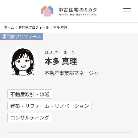
S
ホーム
専門家プロフィール
本多 真理
k
専門家プロフィール
i
p
ほんだ
まり
t
本多
真理
o
c
不動産事業部マネージャー
o
n
t
不動産取引・流通
e
建築・リフォーム・リノベーション
n
t
コンサルティング