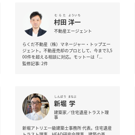
むらた
よういち
村田
洋一
不動産エージェント
らくだ不動産（株）マネージャー・トップエー
ジェント。不動産売却のプロとして、今まで3,5
00件を超える相談に対応。モットーは「...
監修記事: 2件
しんぼり
まなぶ
新堀
学
建築家／住宅遺産トラスト理
事
新堀アトリエ一級建築士事務所 代表。住宅遺産
トラスト理事。HEAD研究会理事。建築の再