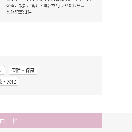
企画、設計、管理・運営を行うかたわら...
監修記事: 1件
ン
保険・保証
域・文化
ロード