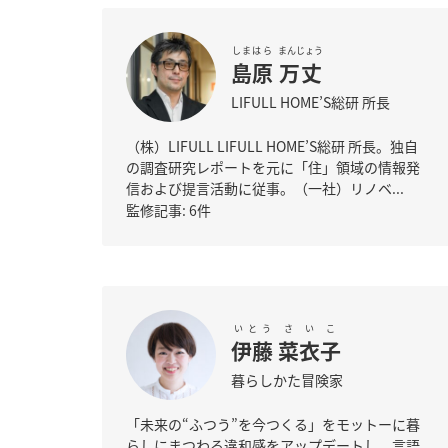
しまはら
まんじょう
島原
万丈
LIFULL HOME’S総研 所長
（株）LIFULL LIFULL HOME’S総研 所長。独自
の調査研究レポートを元に「住」領域の情報発
信および提言活動に従事。（一社）リノベ...
監修記事: 6件
いとう
さいこ
伊藤
菜衣子
暮らしかた冒険家
「未来の“ふつう”を今つくる」をモットーに暮
らしにまつわる違和感をアップデートし、言語