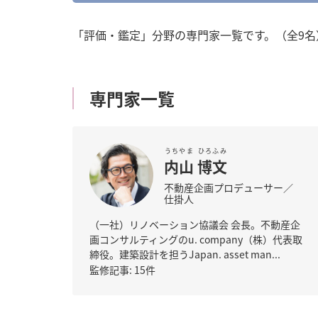
o
n
「評価・鑑定」分野の専門家一覧です。（全9名
t
e
n
t
専門家一覧
うちやま
ひろふみ
内山
博文
不動産企画プロデューサー／
仕掛人
（一社）リノベーション協議会 会長。不動産企
画コンサルティングのu. company（株）代表取
締役。建築設計を担うJapan. asset man...
監修記事: 15件