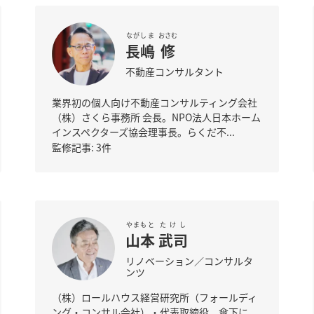
ながしま
おさむ
長嶋
修
不動産コンサルタント
業界初の個人向け不動産コンサルティング会社
（株）さくら事務所 会長。NPO法人日本ホーム
インスペクターズ協会理事長。らくだ不...
監修記事: 3件
やまもと
たけし
山本
武司
リノベーション／コンサルタ
ンツ
（株）ロールハウス経営研究所（フォールディ
ング・コンサル会社）・代表取締役 傘下に