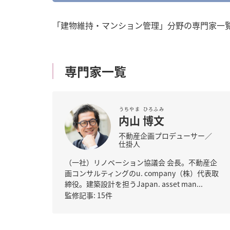
o
n
「建物維持・マンション管理」分野の専門家一覧
t
e
n
t
専門家一覧
うちやま
ひろふみ
内山
博文
不動産企画プロデューサー／
仕掛人
（一社）リノベーション協議会 会長。不動産企
画コンサルティングのu. company（株）代表取
締役。建築設計を担うJapan. asset man...
監修記事: 15件