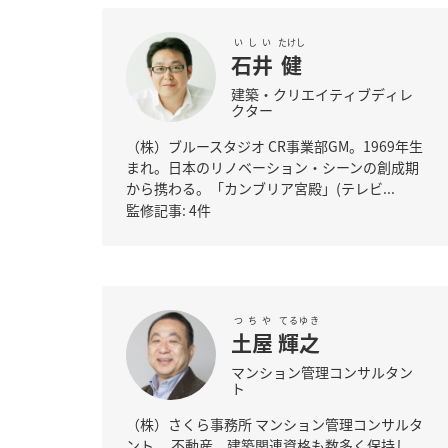
いしい
たけし
石井
健
建築・クリエイティブディレ
クター
（株）ブルースタジオ CR事業部GM。1969年生
まれ。日本のリノベーション・シーンの創成期
から携わる。「カンブリア宮殿」(テレビ...
監修記事: 4件
つちや
てるゆき
土屋
輝之
マンション管理コンサルタン
ト
（株）さくら事務所 マンション管理コンサルタ
ント。 不動産、建築関連資格も数多く保持し、