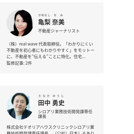
かめなし
なみ
亀梨
奈美
不動産ジャーナリスト
（株）real wave 代表取締役。「わかりにくい
不動産を初心者にもわかりやすく」をモットー
に、不動産を“伝える”ことに特化。住宅...
監修記事: 2件
たなか
ゆうじ
田中
勇史
シロアリ業務技術開発課専任
課長
株式会社テオリアハウスクリニックシロアリ業
務技術開発課専任課長。（公社）日本しろあり